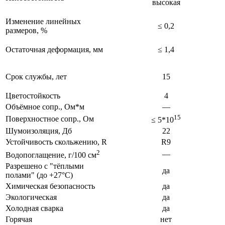
высокая
Изменение линейных
≤ 0,2
размеров, %
Остаточная деформация, мм
≤ 1,4
Срок службы, лет
15
Цветостойкость
4
Объёмное сопр., Ом*м
—
15
Поверхностное сопр., Ом
≤ 5*10
Шумоизоляция, Дб
22
Устойчивость скольжению, R
R9
2
—
Водопоглащение, г/100 см
Разрешено с "тёплыми
да
полами" (до +27°C)
Химическая безопасность
да
Экологическая
да
Холодная сварка
да
Горячая
нет