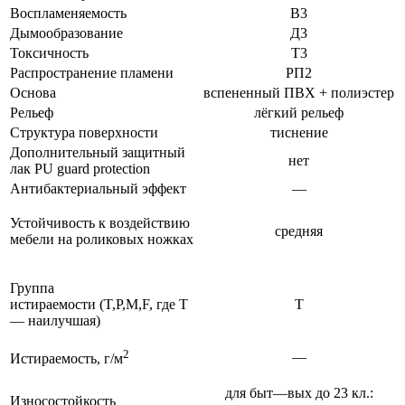
Воспламеняемость
В3
Дымообразование
Д3
Токсичность
Т3
Распространение пламени
РП2
Основа
вспененный ПВХ + полиэстер
Рельеф
лёгкий рельеф
Структура поверхности
тиснение
Дополнительный защитный
нет
лак PU guard protection
Антибактериальный эффект
—
Устойчивость к воздействию
средняя
мебели на роликовых ножках
Группа
истираемости (T,P,M,F, где T
T
— наилучшая)
2
—
Истираемость, г/м
для быт—вых до 23 кл.:
Износостойкость