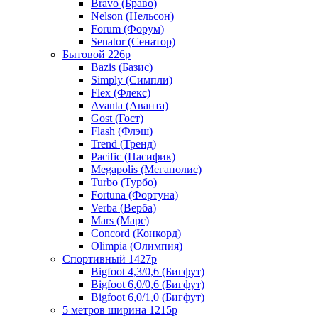
Bravo (Браво)
Nelson (Нельсон)
Forum (Форум)
Senator (Сенатор)
Бытовой 226р
Bazis (Базис)
Simply (Симпли)
Flex (Флекс)
Avanta (Аванта)
Gost (Гост)
Flash (Флэш)
Trend (Тренд)
Pacific (Пасифик)
Megapolis (Мегаполис)
Turbo (Турбо)
Fortuna (Фортуна)
Verba (Верба)
Mars (Марс)
Concord (Конкорд)
Olimpia (Олимпия)
Спортивный 1427р
Bigfoot 4,3/0,6 (Бигфут)
Bigfoot 6,0/0,6 (Бигфут)
Bigfoot 6,0/1,0 (Бигфут)
5 метров ширина 1215р