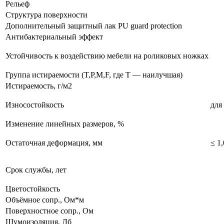
Рельеф
Структура поверхности
Дополнительный защитный лак PU guard protection
Антибактериальный эффект
Устойчивость к воздействию мебели на роликовых ножках
Группа истираемости (T,P,M,F, где T — наилучшая)
Истираемость, г/м2
Износостойкость
для
Изменение линейных размеров, %
Остаточная деформация, мм
≤ 1,
Срок службы, лет
Цветостойкость
Объёмное сопр., Ом*м
Поверхностное сопр., Ом
Шумоизоляция, Дб