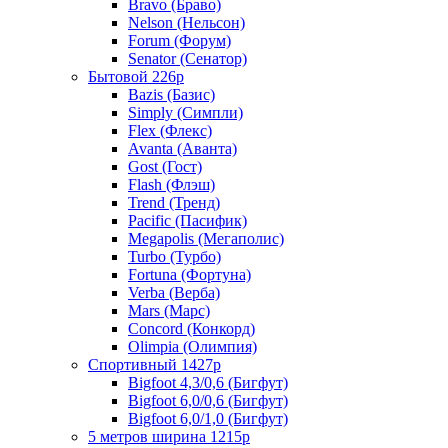
Bravo (Браво)
Nelson (Нельсон)
Forum (Форум)
Senator (Сенатор)
Бытовой 226р
Bazis (Базис)
Simply (Симпли)
Flex (Флекс)
Avanta (Аванта)
Gost (Гост)
Flash (Флэш)
Trend (Тренд)
Pacific (Пасифик)
Megapolis (Мегаполис)
Turbo (Турбо)
Fortuna (Фортуна)
Verba (Верба)
Mars (Марс)
Concord (Конкорд)
Olimpia (Олимпия)
Спортивный 1427р
Bigfoot 4,3/0,6 (Бигфут)
Bigfoot 6,0/0,6 (Бигфут)
Bigfoot 6,0/1,0 (Бигфут)
5 метров ширина 1215р