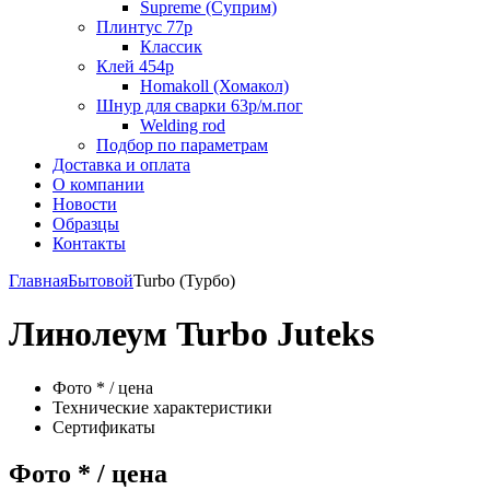
Supreme (Суприм)
Плинтус 77р
Классик
Клей 454р
Homakoll (Хомакол)
Шнур для сварки 63р/м.пог
Welding rod
Подбор по параметрам
Доставка и оплата
О компании
Новости
Образцы
Контакты
Главная
Бытовой
Turbo (Турбо)
Линолеум Turbo Juteks
Фото * / цена
Технические характеристики
Сертификаты
Фото * / цена