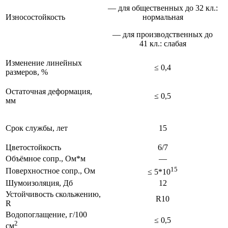
— для общественных до 32 кл.:
Износостойкость
нормальная
— для производственных до
41 кл.: слабая
Изменение линейных
≤ 0,4
размеров, %
Остаточная деформация,
≤ 0,5
мм
Срок службы, лет
15
Цветостойкость
6/7
Объёмное сопр., Ом*м
—
15
Поверхностное сопр., Ом
≤ 5*10
Шумоизоляция, Дб
12
Устойчивость скольжению,
R10
R
Водопоглащение, г/100
≤ 0,5
2
см