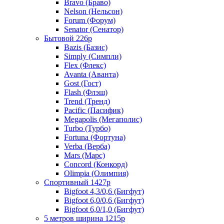
Bravo (Браво)
Nelson (Нельсон)
Forum (Форум)
Senator (Сенатор)
Бытовой 226р
Bazis (Базис)
Simply (Симпли)
Flex (Флекс)
Avanta (Аванта)
Gost (Гост)
Flash (Флэш)
Trend (Тренд)
Pacific (Пасифик)
Megapolis (Мегаполис)
Turbo (Турбо)
Fortuna (Фортуна)
Verba (Верба)
Mars (Марс)
Concord (Конкорд)
Olimpia (Олимпия)
Спортивный 1427р
Bigfoot 4,3/0,6 (Бигфут)
Bigfoot 6,0/0,6 (Бигфут)
Bigfoot 6,0/1,0 (Бигфут)
5 метров ширина 1215р