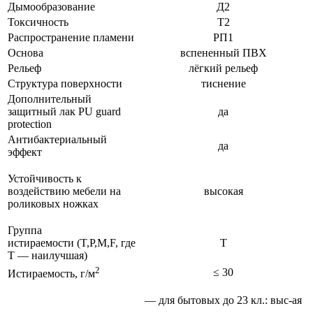
Дымообразование
Д2
Токсичность
Т2
Распространение пламени
РП1
Основа
вспененный ПВХ
Рельеф
лёгкий рельеф
Структура поверхности
тиснение
Дополнительный
защитный лак PU guard
да
protection
Антибактериальный
да
эффект
Устойчивость к
воздействию мебели на
высокая
роликовых ножках
Группа
истираемости (T,P,M,F, где
T
T — наилучшая)
2
≤ 30
Истираемость, г/м
— для бытовых до 23 кл.: выс-ая