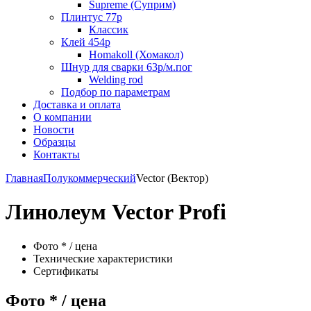
Supreme (Суприм)
Плинтус 77р
Классик
Клей 454р
Homakoll (Хомакол)
Шнур для сварки 63р/м.пог
Welding rod
Подбор по параметрам
Доставка и оплата
О компании
Новости
Образцы
Контакты
Главная
Полукоммерческий
Vector (Вектор)
Линолеум Vector Profi
Фото * / цена
Технические характеристики
Сертификаты
Фото * / цена