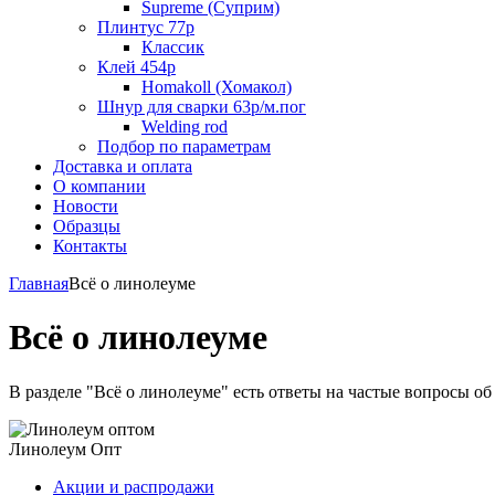
Supreme (Суприм)
Плинтус 77р
Классик
Клей 454р
Homakoll (Хомакол)
Шнур для сварки 63р/м.пог
Welding rod
Подбор по параметрам
Доставка и оплата
О компании
Новости
Образцы
Контакты
Главная
Всё о линолеуме
Всё о линолеуме
В разделе "Всё о линолеуме" есть ответы на частые вопросы об
Линолеум Опт
Акции и распродажи