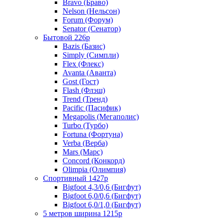
Bravo (Браво)
Nelson (Нельсон)
Forum (Форум)
Senator (Сенатор)
Бытовой 226р
Bazis (Базис)
Simply (Симпли)
Flex (Флекс)
Avanta (Аванта)
Gost (Гост)
Flash (Флэш)
Trend (Тренд)
Pacific (Пасифик)
Megapolis (Мегаполис)
Turbo (Турбо)
Fortuna (Фортуна)
Verba (Верба)
Mars (Марс)
Concord (Конкорд)
Olimpia (Олимпия)
Спортивный 1427р
Bigfoot 4,3/0,6 (Бигфут)
Bigfoot 6,0/0,6 (Бигфут)
Bigfoot 6,0/1,0 (Бигфут)
5 метров ширина 1215р