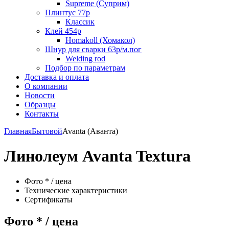
Supreme (Суприм)
Плинтус 77р
Классик
Клей 454р
Homakoll (Хомакол)
Шнур для сварки 63р/м.пог
Welding rod
Подбор по параметрам
Доставка и оплата
О компании
Новости
Образцы
Контакты
Главная
Бытовой
Avanta (Аванта)
Линолеум Avanta Textura
Фото * / цена
Технические характеристики
Сертификаты
Фото * / цена