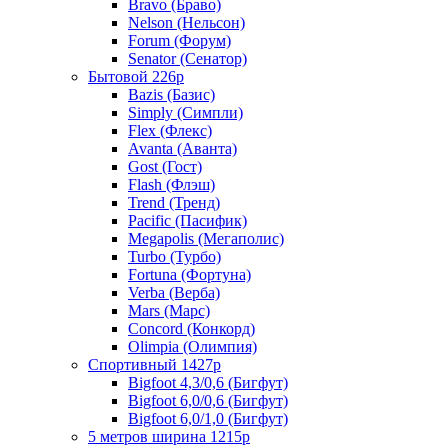
Bravo (Браво)
Nelson (Нельсон)
Forum (Форум)
Senator (Сенатор)
Бытовой 226р
Bazis (Базис)
Simply (Симпли)
Flex (Флекс)
Avanta (Аванта)
Gost (Гост)
Flash (Флэш)
Trend (Тренд)
Pacific (Пасифик)
Megapolis (Мегаполис)
Turbo (Турбо)
Fortuna (Фортуна)
Verba (Верба)
Mars (Марс)
Concord (Конкорд)
Olimpia (Олимпия)
Спортивный 1427р
Bigfoot 4,3/0,6 (Бигфут)
Bigfoot 6,0/0,6 (Бигфут)
Bigfoot 6,0/1,0 (Бигфут)
5 метров ширина 1215р