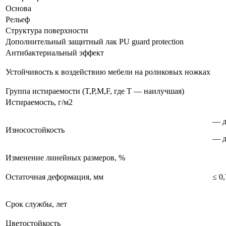
Основа
Рельеф
Структура поверхности
Дополнительный защитный лак PU guard protection
Антибактериальный эффект
Устойчивость к воздействию мебели на роликовых ножках
Группа истираемости (T,P,M,F, где T — наилучшая)
Истираемость, г/м2
— д
Износостойкость
— д
Изменение линейных размеров, %
Остаточная деформация, мм
≤ 0,
Срок службы, лет
Цветостойкость