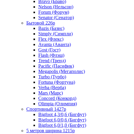
Bravo (Браво)
Nelson (Нельсон)
Forum (Форум)
Senator (Сенатор)
Бытовой 226р
Bazis (Базис)
Simply (Симпли)
Flex (Флекс)
Avanta (Аванта)
Gost (Гост)
Flash (Флэш)
Trend (Тренд)
Pacific (Пасифик)
Megapolis (Мегаполис)
Turbo (Турбо)
Fortuna (Фортуна)
Verba (Верба)
Mars (Марс)
Concord (Конкорд)
Olimpia (Олимпия)
Спортивный 1427р
Bigfoot 4,3/0,6 (Бигфут)
Bigfoot 6,0/0,6 (Бигфут)
Bigfoot 6,0/1,0 (Бигфут)
5 метров ширина 1215р