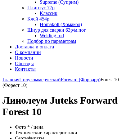
Supreme (Суприм)
Плинтус 77р
Классик
Клей 454р
Homakoll (Хомакол)
Шнур для сварки 63р/м.пог
Welding rod
Подбор по параметрам
Доставка и оплата
О компании
Новости
Образцы
Контакты
Главная
Полукоммерческий
Forward (Форвард)
Forest 10
(Форест 10)
Линолеум Juteks Forward
Forest 10
Фото * / цена
Технические характеристики
Сертификаты