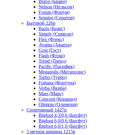
Bravo (Браво)
Nelson (Нельсон)
Forum (Форум)
Senator (Сенатор)
Бытовой 226р
Bazis (Базис)
Simply (Симпли)
Flex (Флекс)
Avanta (Аванта)
Gost (Гост)
Flash (Флэш)
Trend (Тренд)
Pacific (Пасифик)
Megapolis (Мегаполис)
Turbo (Турбо)
Fortuna (Фортуна)
Verba (Верба)
Mars (Марс)
Concord (Конкорд)
Olimpia (Олимпия)
Спортивный 1427р
Bigfoot 4,3/0,6 (Бигфут)
Bigfoot 6,0/0,6 (Бигфут)
Bigfoot 6,0/1,0 (Бигфут)
5 метров ширина 1215р