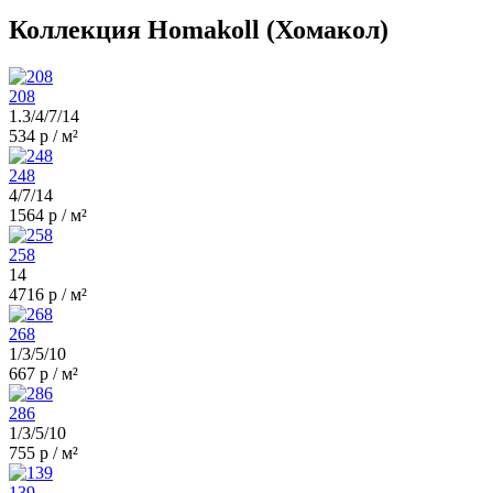
Коллекция Homakoll (Хомакол)
208
1.3/4/7/14
534 р / м²
248
4/7/14
1564 р / м²
258
14
4716 р / м²
268
1/3/5/10
667 р / м²
286
1/3/5/10
755 р / м²
139